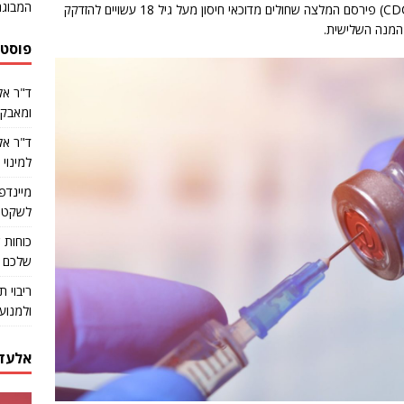
המבוגר
הרביעי, מגיע לאחר שהמרכז לבקרת ומניעת מחלות (CDC) פירסם המלצה שחולים מדוכאי חיסון מעל גיל 18 עשויים להזדקק
המנה השלישית.
פוסטי
ד"ר אל
ומאבקי
למינוי
מיינדפ
לשקט נפ
שלכם פ
ריבוי 
ולמנוע
אלעד 