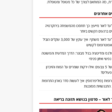
ת, כזה המותאם לצורך של כל מטופל ומטופלת.
ם אחרונים
עד לאור מייעץ: כך תחסכו מהמשפחה בירוקרטיה
ם ברגעים הקשים ביותר
ד"ר אלעד לאור משתף: איך עוקץ של 3,000 שקלים הוביל
 אפוטרופוס לקשיש
ולנס ומדיטציה בגיל מבוגר: הדרך המדעית והפשוטה
שי ואיזון פנימי
כוחות של 5 צבעים: אילו ירקות שומרים על המוח והזיכרון
עילים?
תרופות (פוליפרמסי): איך לעשות סדר בארון התרופות
 התנגשויות מסוכנות
לאור – סרטון בנושא תזונה בריאה