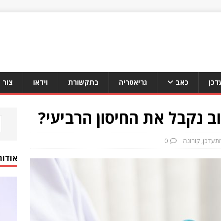
דכן
כאב
גריאטריה
בתקשורת
וידאו
צור 
ב נקבל את החיסון הרביעי?
מתעדכן
,
קורונה
0
אודות