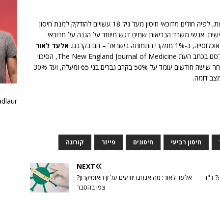
הדיון התקיים לאור המלצת המרכז לבקרת ומניעת מחלות, לפיה חולים מדוכאי חיסון מעל גיל 18 עשויים להזדקק למנת חיסון
שית.
אנשי משרד הבריאות שמים דגש מיוחד על הגנה על מדוכאי
בישראל – הם בקרבם.
אלעד לאור
מסביר כי על פי מחקר שנערך בבית החולים שיבא, ופורסם בכתב העת The New England Journal of Medicine, הסיכוי
בקרב מדוכאי החיסון שרמת הנוגדנים תהיה אפסית לאחר שישה חודשים עומד על 50% בקרב גברים בני 65 ומעלה, ועל 30%
adlaur
חיסון רביעי
חיסונים
פייזר
קורונה
NEXT
? ד"ר
אלעד לאור: מה אנחנו יודעים על זן האומיקרון?
צפו בהסבר