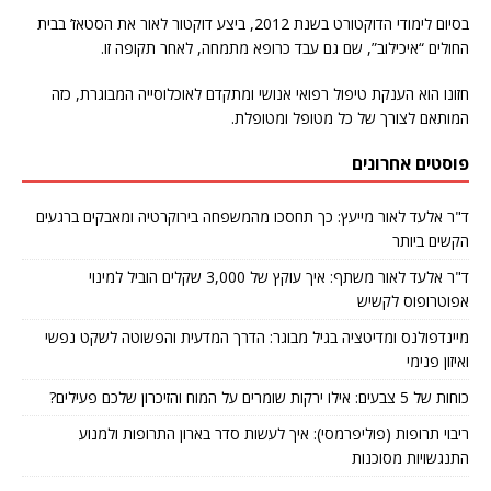
בסיום לימודי הדוקטורט בשנת 2012, ביצע דוקטור לאור את הסטאז’ בבית
החולים “איכילוב”, שם גם עבד כרופא מתמחה, לאחר תקופה זו.
חזונו הוא הענקת טיפול רפואי אנושי ומתקדם לאוכלוסייה המבוגרת, כזה
המותאם לצורך של כל מטופל ומטופלת.
פוסטים אחרונים
ד"ר אלעד לאור מייעץ: כך תחסכו מהמשפחה בירוקרטיה ומאבקים ברגעים
הקשים ביותר
ד"ר אלעד לאור משתף: איך עוקץ של 3,000 שקלים הוביל למינוי
אפוטרופוס לקשיש
מיינדפולנס ומדיטציה בגיל מבוגר: הדרך המדעית והפשוטה לשקט נפשי
ואיזון פנימי
כוחות של 5 צבעים: אילו ירקות שומרים על המוח והזיכרון שלכם פעילים?
ריבוי תרופות (פוליפרמסי): איך לעשות סדר בארון התרופות ולמנוע
התנגשויות מסוכנות