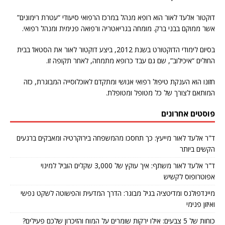
דוקטור אלעד לאור הוא רופא מנהל במרכז הרפואי סיעודי “עטרת רימונים”
אשר ממוקם בבני ברק. מומחה בגריאטריה ורפואה פנימית ומנהל רפואי.
בסיום לימודי הדוקטורט בשנת 2012, ביצע דוקטור לאור את הסטאז’ בבית
החולים “איכילוב”, שם גם עבד כרופא מתמחה, לאחר תקופה זו.
חזונו הוא הענקת טיפול רפואי אנושי ומתקדם לאוכלוסייה המבוגרת, כזה
המותאם לצורך של כל מטופל ומטופלת.
פוסטים אחרונים
ד"ר אלעד לאור מייעץ: כך תחסכו מהמשפחה בירוקרטיה ומאבקים ברגעים
הקשים ביותר
ד"ר אלעד לאור משתף: איך עוקץ של 3,000 שקלים הוביל למינוי
אפוטרופוס לקשיש
מיינדפולנס ומדיטציה בגיל מבוגר: הדרך המדעית והפשוטה לשקט נפשי
ואיזון פנימי
כוחות של 5 צבעים: אילו ירקות שומרים על המוח והזיכרון שלכם פעילים?