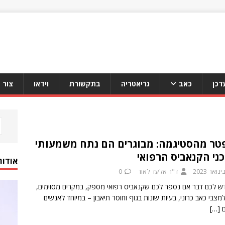
דכן
כאב
גריאטריה
בתקשורת
וידאו
צור 
טר מהסטיגמה: מבוגרים הם נתח משמעותי
ני הקנאביס הרפואי
אודות
ד"ר אלעד לאור
0
ש לכם דבר אם נספר לכם שקנאביס רפואי מספק, במקרים מסוימים,
מצבי כאב כרוני, בעיות שונות בגוף וחוסר תיאבון – במיוחד לאנשים
ם
[…]