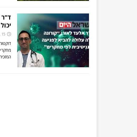
ד"ר 
יכול
15 בפברואר 2022
דוקטור
מחקרים
המזכיר