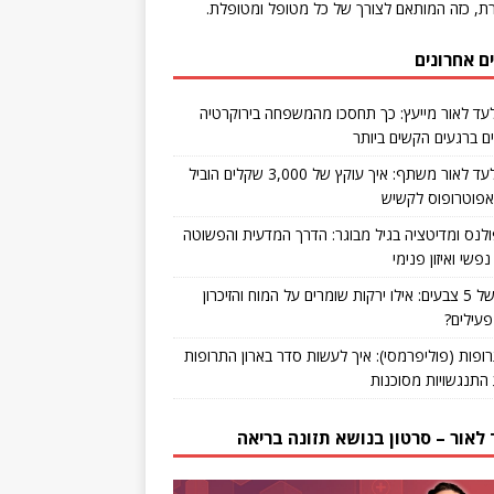
ת, כזה המותאם לצורך של כל מטופל ומטופלת.
ם אחרונים
עד לאור מייעץ: כך תחסכו מהמשפחה בירוקרטיה
ם ברגעים הקשים ביותר
ד"ר אלעד לאור משתף: איך עוקץ של 3,000 שקלים הוביל
 אפוטרופוס לקשיש
ולנס ומדיטציה בגיל מבוגר: הדרך המדעית והפשוטה
שי ואיזון פנימי
כוחות של 5 צבעים: אילו ירקות שומרים על המוח והזיכרון
עילים?
תרופות (פוליפרמסי): איך לעשות סדר בארון התרופות
 התנגשויות מסוכנות
לאור – סרטון בנושא תזונה בריאה