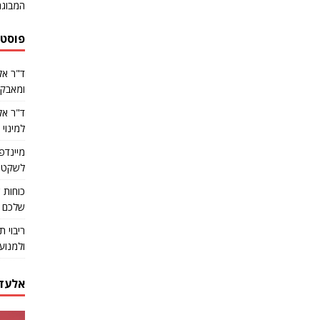
המבוגר
פוסטי
ד"ר אל
ומאבקי
למינוי
מיינדפ
לשקט נפ
שלכם פ
ריבוי 
ולמנוע
אלעד 