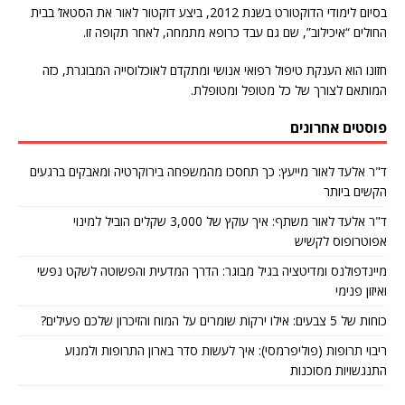
בסיום לימודי הדוקטורט בשנת 2012, ביצע דוקטור לאור את הסטאז’ בבית
החולים “איכילוב”, שם גם עבד כרופא מתמחה, לאחר תקופה זו.
חזונו הוא הענקת טיפול רפואי אנושי ומתקדם לאוכלוסייה המבוגרת, כזה
המותאם לצורך של כל מטופל ומטופלת.
פוסטים אחרונים
ד"ר אלעד לאור מייעץ: כך תחסכו מהמשפחה בירוקרטיה ומאבקים ברגעים
הקשים ביותר
ד"ר אלעד לאור משתף: איך עוקץ של 3,000 שקלים הוביל למינוי
אפוטרופוס לקשיש
מיינדפולנס ומדיטציה בגיל מבוגר: הדרך המדעית והפשוטה לשקט נפשי
ואיזון פנימי
כוחות של 5 צבעים: אילו ירקות שומרים על המוח והזיכרון שלכם פעילים?
ריבוי תרופות (פוליפרמסי): איך לעשות סדר בארון התרופות ולמנוע
התנגשויות מסוכנות