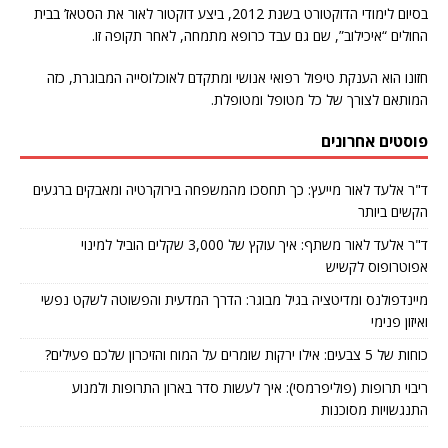
בסיום לימודי הדוקטורט בשנת 2012, ביצע דוקטור לאור את הסטאז’ בבית
החולים “איכילוב”, שם גם עבד כרופא מתמחה, לאחר תקופה זו.
חזונו הוא הענקת טיפול רפואי אנושי ומתקדם לאוכלוסייה המבוגרת, כזה
המותאם לצורך של כל מטופל ומטופלת.
פוסטים אחרונים
ד"ר אלעד לאור מייעץ: כך תחסכו מהמשפחה בירוקרטיה ומאבקים ברגעים
הקשים ביותר
ד"ר אלעד לאור משתף: איך עוקץ של 3,000 שקלים הוביל למינוי
אפוטרופוס לקשיש
מיינדפולנס ומדיטציה בגיל מבוגר: הדרך המדעית והפשוטה לשקט נפשי
ואיזון פנימי
כוחות של 5 צבעים: אילו ירקות שומרים על המוח והזיכרון שלכם פעילים?
ריבוי תרופות (פוליפרמסי): איך לעשות סדר בארון התרופות ולמנוע
התנגשויות מסוכנות