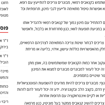
שתמש בקנאביס רפואי, מבוגרים צריכים להתייעץ עם רופא.
חזונו 
 אפשרות טיפול מתאימה ולייעץ לגבי מינון, תרופתיות וכל
לאוכל
מטופל
 להתחיל עם מינון נמוך של קנאביס רפואי ולהגדיל אותו
פוסט
ע במניעת תופעות לוואי, כגון סחרחורת או בלבול, ולאפשר
ד"ר א
צריכים לבחור שיטת צריכה המתאימה לצרכיהם הרפואיים,
בירוק
ק מהאפשרויות כוללות עישון, אידוי, בליעה או מריחת
הוביל 
לעקוב אחר כמות הקנאביס שמשתמשים בה, אופן מתן
 יכול לעזור למבוגרים מבוגרים למצוא את המינון
מיינדפ
ר שינויים בתסמינים.
והפשוט
ף: מבוגרים צריכים להיות מודעים להשפעות הפוטנציאליות
 הדם, בקצב הלב ובקוגניציה. ידע זה יכול לעזור להם לזהות
והזיכר
ות או לקיים אינטראקציה עם תרופות אחרות.
ריבוי 
ריכים להשיג קנאביס ממקור בעל מוניטין, כגון מרפאה